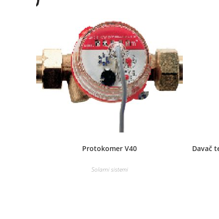
Protokomer V40
Davač t
Solarni sistemi