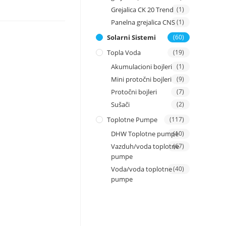
Grejalica CK 20 Trend
(1)
Panelna grejalica CNS
(1)
Solarni Sistemi
(60)
Topla Voda
(19)
Akumulacioni bojleri
(1)
Mini protočni bojleri
(9)
Protočni bojleri
(7)
Sušači
(2)
Toplotne Pumpe
(117)
DHW Toplotne pumpe
(10)
Vazduh/voda toplotne
(67)
pumpe
Voda/voda toplotne
(40)
pumpe