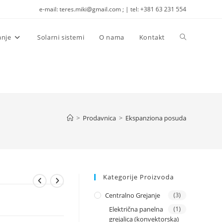
e-mail: teres.miki@gmail.com ; | tel: +381 63 231 554
Toggle
anje
Solarni sistemi
O nama
Kontakt
website
search
>
Prodavnica
>
Ekspanziona posuda
Kategorije Proizvoda
Centralno Grejanje
(3)
Električna panelna
(1)
grejalica (konvektorska)