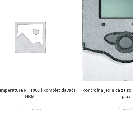
emperature PT 1000 i komplet davača
Kontrolna jedinica za so
HKM
plus
Solarni sistemi
Solarni sist