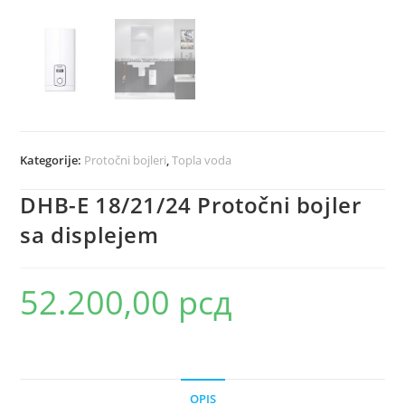
Kategorije:
Protočni bojleri
,
Topla voda
DHB-E 18/21/24 Protočni bojler
sa displejem
52.200,00
рсд
OPIS