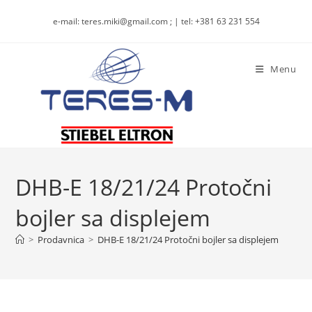
Skip
e-mail: teres.miki@gmail.com ; | tel: +381 63 231 554
to
content
Menu
DHB-E 18/21/24 Protočni
bojler sa displejem
>
Prodavnica
>
DHB-E 18/21/24 Protočni bojler sa displejem