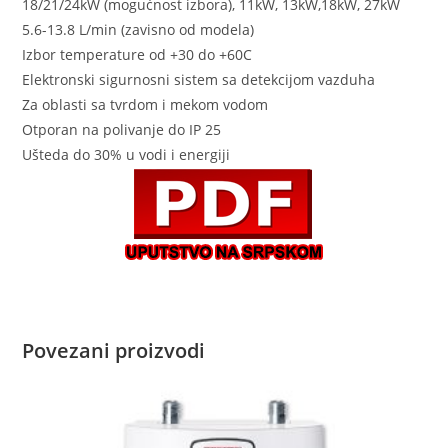
18/21/24kW (mogućnost izbora), 11kW, 13kW,18kW, 27kW
5.6-13.8 L/min (zavisno od modela)
Izbor temperature od +30 do +60C
Elektronski sigurnosni sistem sa detekcijom vazduha
Za oblasti sa tvrdom i mekom vodom
Otporan na polivanje do IP 25
Ušteda do 30% u vodi i energiji
Povezani proizvodi