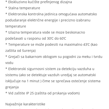
* Ekskluzivno kućište prefinjenog dizajna
* Stalna temperature
* Elektronska kontrolna jedinica omogućava automatsko
podudaranje električne energije i precizno izabranu
temperature
* Izlazna temperatura vode se moze beskonacno
podešavati u rasponu od 30’C do 60’C
* Temperature se može podesiti na maximalno 43’C (kao
zaštita od šurenja)
* Grejači sa bakarnom oblogom su pogodni za meku i tvrdu
vodu
* Elektronski sigurnosni sistem za detekciju vazduha u
sistemu (ako se detektuje vazduh uredjaj se automatski
isključuje na 1 minut ) čime se sprečava ostećenje sistema
grejanja
* Vid zaštite IP 25 (zaštita od prskanja vodom)
Najvažnije karakteristike