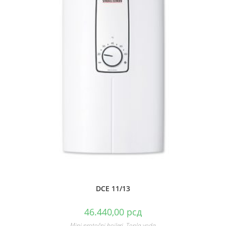
DCE 11/13
46.440,00
рсд
Mini protočni bojleri
,
Topla voda