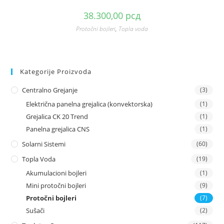
38.300,00
рсд
Protočni bojleri
,
Topla voda
Kategorije Proizvoda
Centralno Grejanje
(3)
Električna panelna grejalica (konvektorska)
(1)
Grejalica CK 20 Trend
(1)
Panelna grejalica CNS
(1)
Solarni Sistemi
(60)
Topla Voda
(19)
Akumulacioni bojleri
(1)
Mini protočni bojleri
(9)
Protočni bojleri
(7)
Sušači
(2)