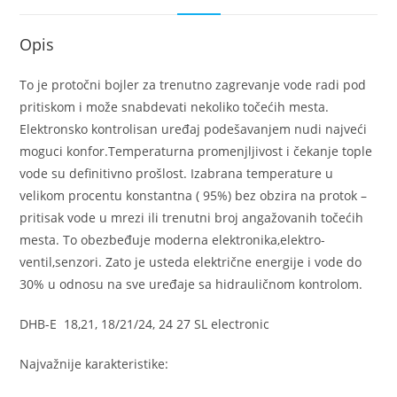
Opis
To je protočni bojler za trenutno zagrevanje vode radi pod
pritiskom i može snabdevati nekoliko točećih mesta.
Elektronsko kontrolisan uređaj podešavanjem nudi najveći
moguci konfor.Temperaturna promenjljivost i čekanje tople
vode su definitivno prošlost. Izabrana temperature u
velikom procentu konstantna ( 95%) bez obzira na protok –
pritisak vode u mrezi ili trenutni broj angažovanih točećih
mesta. To obezbeđuje moderna elektronika,elektro-
ventil,senzori. Zato je usteda električne energije i vode do
30% u odnosu na sve uređaje sa hidrauličnom kontrolom.
DHB-E 18,21, 18/21/24, 24 27 SL electronic
Najvažnije karakteristike: