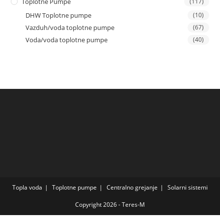
Toplotne Pumpe
(117)
DHW Toplotne pumpe
(10)
Vazduh/voda toplotne pumpe
(67)
Voda/voda toplotne pumpe
(40)
Topla voda
Toplotne pumpe
Centralno grejanje
Solarni sistemi
Copyright 2026 - Teres-M